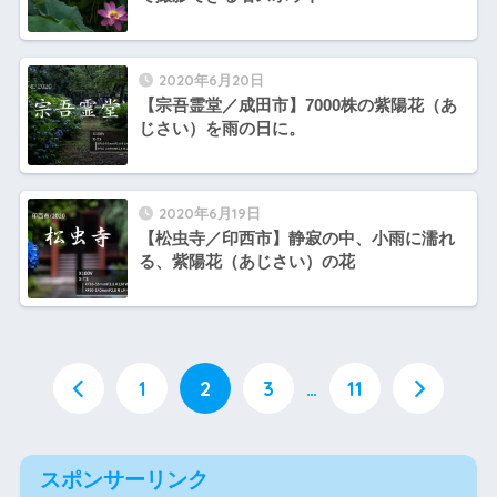
2020年6月20日
【宗吾霊堂／成田市】7000株の紫陽花（あ
じさい）を雨の日に。
2020年6月19日
【松虫寺／印西市】静寂の中、小雨に濡れ
る、紫陽花（あじさい）の花
1
2
3
…
11
スポンサーリンク