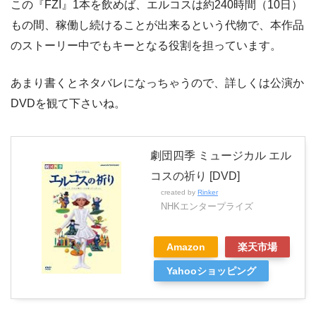
この『FZI』1本を飲めば、エルコスは約240時間（10日）
もの間、稼働し続けることが出来るという代物で、本作品
のストーリー中でもキーとなる役割を担っています。
あまり書くとネタバレになっちゃうので、詳しくは公演か
DVDを観て下さいね。
劇団四季 ミュージカル エル
コスの祈り [DVD]
created by
Rinker
NHKエンタープライズ
Amazon
楽天市場
Yahooショッピング