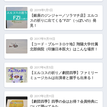
2019年1月1日
【銀座のジンジャー／ソラマチ店】エルコ
スの祈りに出てくる”FZI”（っぽいの）発
見！
2017年9月19日
【コード・ブルー３ロケ地】翔陽大学付属
北部病院（印旛日本医大）はこんな場所！
2017年4月3日
【エルコスの祈り／劇団四季】ファミリー
ミュージカルは出演者と握手も出来る！
2017年2月11日
【劇団四季】四季の会はお得？会員特典に
ついて調べてみた