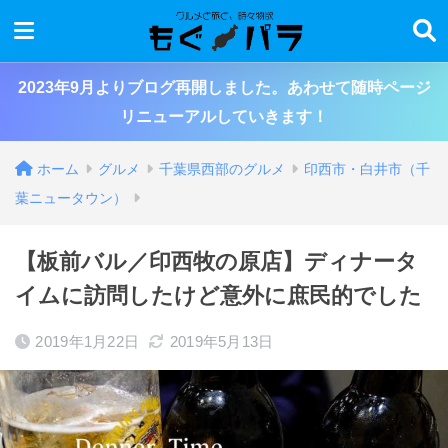
2023年9月よりブログ再開しました。あわせて随時ページ
リニューアルしていきます！
ホーム
グルメ
千葉県西部のグルメ
印西市・白井市（千
葉ニュータウン）
【板前バル／印西牧の原店】ディナータ
イムに訪問したけど意外に庶民的でした
2019年1月22日
2019年5月13日