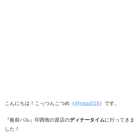
こんにちは！こっつんこつめ（
@naga516
）です。
『板前バル』印西牧の原店の
ディナータイム
に行ってきま
した！