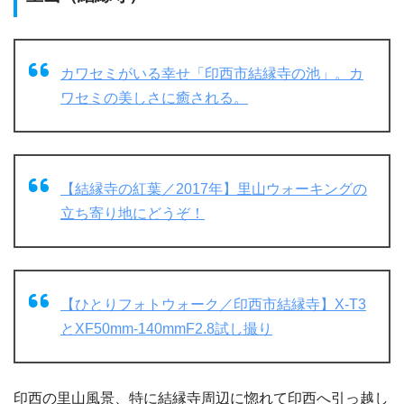
カワセミがいる幸せ「印西市結縁寺の池」。カ
ワセミの美しさに癒される。
【結縁寺の紅葉／2017年】里山ウォーキングの
立ち寄り地にどうぞ！
【ひとりフォトウォーク／印西市結縁寺】X-T3
とXF50mm-140mmF2.8試し撮り
印西の里山風景、特に結縁寺周辺に惚れて印西へ引っ越し