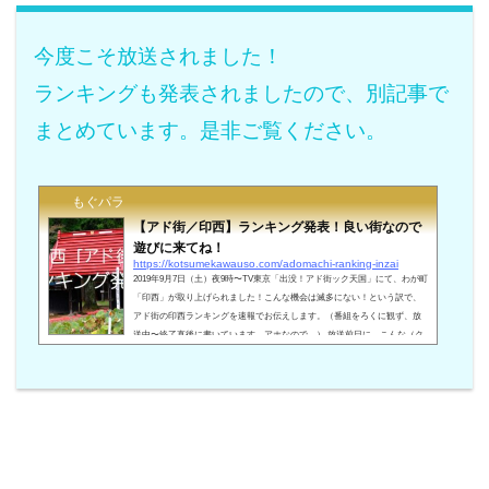
今度こそ放送されました！
ランキングも発表されましたので、別記事で
まとめています。是非ご覧ください。
もぐパラ
【アド街／印西】ランキング発表！良い街なので
遊びに来てね！
https://kotsumekawauso.com/adomachi-ranking-inzai
2019年9月7日（土）夜9時〜TV東京「出没！アド街ック天国」にて、わが町
「印西」が取り上げられました！こんな機会は滅多にない！という訳で、
アド街の印西ランキングを速報でお伝えします。（番組をろくに観ず、放
送中〜終了直後に書いています。アホなので。） 放送前日に、こんな（ク
ソ）記事も書いてます。気になった人だけどうぞ。 印西市「アド街」ラン
キング！それでは、放送終わったばかりの印西市「アド街」ランキング
を、余計な一言コメント付きでご紹介していきます！尚、こっつんこつめ
アイコンが過去最高レベ…