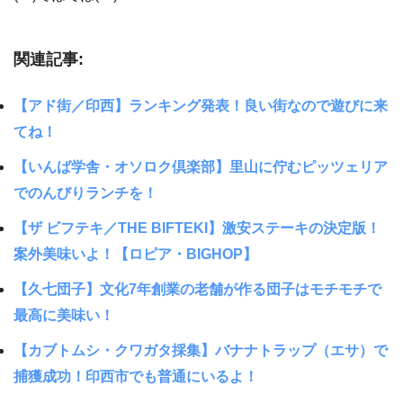
関連記事:
【アド街／印西】ランキング発表！良い街なので遊びに来
てね！
【いんば学舎・オソロク倶楽部】里山に佇むピッツェリア
でのんびりランチを！
【ザ ビフテキ／THE BIFTEKI】激安ステーキの決定版！
案外美味いよ！【ロピア・BIGHOP】
【久七団子】文化7年創業の老舗が作る団子はモチモチで
最高に美味い！
【カブトムシ・クワガタ採集】バナナトラップ（エサ）で
捕獲成功！印西市でも普通にいるよ！