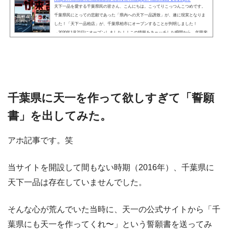
天下一品を愛する千葉県民の皆さん、こんにちは。こってりこっつんこつめです。
千葉県民にとっての悲願であった「県内への天下一品誘致」が、遂に現実となりま
した！「天下一品柏店」が、千葉県柏市にオープンすることが判明しました！
→2020年1月21日にオープンしました！！この情報をキャッチした瞬間から、年甲斐
もなく天一柏店のことで頭がいっぱいになってしまいまして、ようやく迎えた休日
の朝（今朝のことなんですが笑）、さっそくオープン前ではありますが現地視察に
行って参りました。 それからオープン後の2020年1月…
千葉県に天一を作って欲しすぎて「誓願
書」を出してみた。
アホ記事です。笑
当サイトを開設して間もない時期（2016年）、千葉県に
天下一品は存在していませんでした。
そんな心が荒んでいた当時に、天一の公式サイトから「千
葉県にも天一を作ってくれ〜」という誓願書を送ってみ