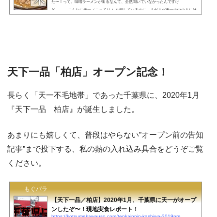
た〜！って、味噌ラーメンが出るなんて、全然聞いていなかったんですけ
ど。。。 こんなに天一（こってり ）を愛しているのに、まだまだ天一の中の人には
認めてもらえないようです。（所詮は趣味でやっている個人メディアなので、そり
ゃそうか。） 諸事情により少し出遅れましたが、天下一品祭り期間中の10月4日
（日）に千葉県の柏店で『味噌ラーメン』を食べてきました…
天下一品「柏店」オープン記念！
長らく「天一不毛地帯」であった千葉県に、2020年1月
『天下一品 柏店』が誕生しました。
あまりにも嬉しくて、普段はやらない”オープン前の告知
記事”まで投下する、私の熱の入れ込み具合をどうぞご覧
ください。
もぐパラ
【天下一品／柏店】2020年1月、千葉県に天一がオープ
ンしたぞ〜！現地実食レポート！
https://kotsumekawauso.com/tenkaippin-kashiwa-2019pre