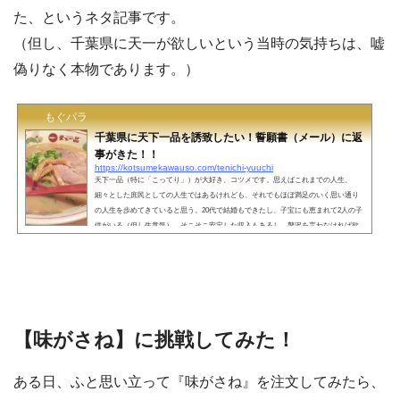
た、というネタ記事です。
（但し、千葉県に天一が欲しいという当時の気持ちは、嘘
偽りなく本物であります。）
もぐパラ
千葉県に天下一品を誘致したい！誓願書（メール）に返
事がきた！！
https://kotsumekawauso.com/tenichi-yuuchi
天下一品（特に「こってり」）が大好き、コツメです。思えばこれまでの人生、
細々とした庶民としての人生ではあるけれども、それでもほぼ満足のいく思い通り
の人生を歩めてきていると思う。20代で結婚もできたし、子宝にも恵まれて2人の子
供がいる（但し生意気）。そこそこ安定した収入もあるし、贅沢を言わなければ欲
しいものはだいたい手に入れらている。しかし、しかしだ！かれこれ、少なくとも1
0年は願っていながら、未だ叶わないことがある。 どうして千葉県には、天下一品が
ないんだ！ できれば、家の近所にあるといい…
【味がさね】に挑戦してみた！
ある日、ふと思い立って『味がさね』を注文してみたら、