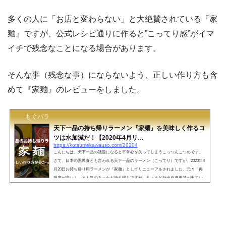
多くの人に「お店と変わらない」と大絶賛されている『家
麺』ですが、公式レシピ通りに作ると”こってり感”がイマ
イチで残念なことになる場合があります。
そんな事（残念な事）にならないよう、正しい作り方も含
めて『家麺』のレビューをしました。
もぐパラ
天下一品の持ち帰りラーメン『家麺』を美味しく作るコ
ツは水加減だ！【2020年4月リ…
https://kotsumekawauso.com/20204
こんにちは。天下一品の話題になると平常心を失ってしまうこっつんこつめです。
さて、日本の国民食とも言われる天下一品のラーメン（こってり）ですが、2020年4
月20日お持ち帰り用ラーメンが『家麺』としてリニューアルされました。元々「再
現度が高い！」と人気のあったお持ち帰りですが、ちょうど外出自粛要請が出てい
る真っ只中でのリニューアルということもあってか、想定以上の注文数が殺到！な
んと翌日4月21日には、通販での販売が休止となる程の盛況ぶり。 ただ、通販はゴー
ルデンウィークに入った2020年5月4日時点におい…