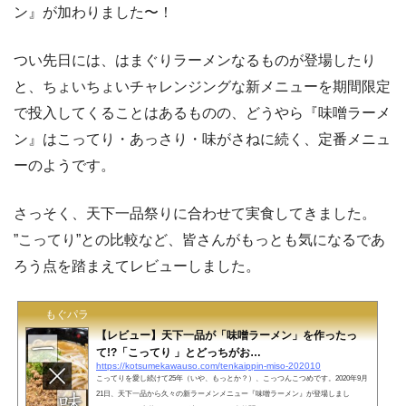
ン』が加わりました〜！
つい先日には、はまぐりラーメンなるものが登場したり
と、ちょいちょいチャレンジングな新メニューを期間限定
で投入してくることはあるものの、どうやら『味噌ラーメ
ン』はこってり・あっさり・味がさねに続く、定番メニュ
ーのようです。
さっそく、天下一品祭りに合わせて実食してきました。
”こってり”との比較など、皆さんがもっとも気になるであ
ろう点を踏まえてレビューしました。
もぐパラ
【レビュー】天下一品が「味噌ラーメン」を作ったっ
て!?「こってり 」とどっちがお…
https://kotsumekawauso.com/tenkaippin-miso-202010
こってりを愛し続けて25年（いや、もっとか？）、こっつんこつめです。2020年9月
21日、天下一品から久々の新ラーメンメニュー『味噌ラーメン』が登場しまし