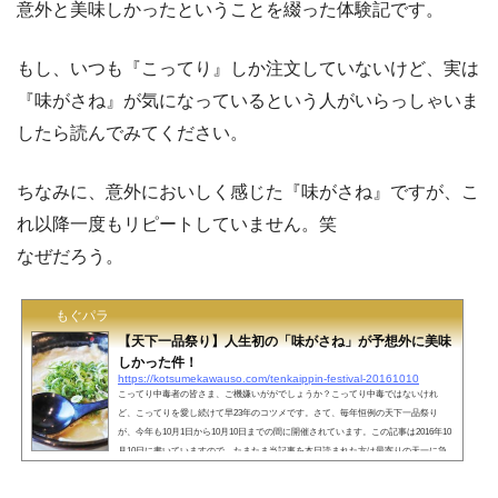
意外と美味しかったということを綴った体験記です。
もし、いつも『こってり』しか注文していないけど、実は
『味がさね』が気になっているという人がいらっしゃいま
したら読んでみてください。
ちなみに、意外においしく感じた『味がさね』ですが、こ
れ以降一度もリピートしていません。笑
なぜだろう。
もぐパラ
【天下一品祭り】人生初の「味がさね」が予想外に美味
しかった件！
https://kotsumekawauso.com/tenkaippin-festival-20161010
こってり中毒者の皆さま、ご機嫌いががでしょうか？こってり中毒ではないけれ
ど、こってりを愛し続けて早23年のコツメです。さて、毎年恒例の天下一品祭り
が、今年も10月1日から10月10日までの間に開催されています。この記事は2016年10
月10日に書いていますので、たまたま当記事を本日読まれた方は最寄りの天一に急
ぎましょう！なに？もう行った？？また行けばいいじゃん。近くに天一がある人が
羨ましい。こちとら千葉県民ですから。今回は千葉県民の苦労も少し織り交ぜて、