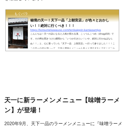
もぐパラ
秘境の天一！天下一品「上朝宮店」が色々とおかし
い！！絶対に行くべき！！！
https://kotsumekawauso.com/tenkaippin-kamiasamiya
こんにちは！天一の話になると人格が変わる漢、こっつんこつめ（@naga516）で
す。その噂を聞きつけた瞬間から「いつか行きたい！いや、絶対に行かねばなら
ぬ！！」と、心に誓っていた『天下一品 上朝宮店』へ行って参りました！！！こ
この天一の何が凄いって、立地も建物もメニューも色々と凄すぎるんです！どこか
ら紹介したらいいのか・・・。完全に混乱しておりますが、取り敢えず「！」多め
でこってりとお伝え出来るよう全力を尽くします！ 「上朝宮店」は立地がおかし
い！なぜ、こんな秘境に天一が？普通、飲食店をオープン…
天一に新ラーメンメニュー【味噌ラーメ
ン】が登場！
2020年9月、天下一品のラーメンメニューに『味噌ラーメ