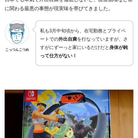
に関わる最悪の事態が現実味を帯びてきました。
私も3月中旬頃から、在宅勤務とプライベ
ートでの
外出自粛
を行なっていますが、さ
すがにずーっと家にいるだけだと
身体が鈍
こっつんこつめ
って仕方がない！