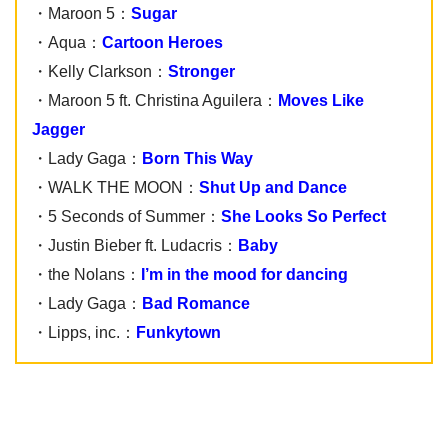
・Maroon 5：
Sugar
・Aqua：
Cartoon Heroes
・Kelly Clarkson：
Stronger
・Maroon 5 ft. Christina Aguilera：
Moves Like
Jagger
・Lady Gaga：
Born This Way
・WALK THE MOON：
Shut Up and Dance
・5 Seconds of Summer：
She Looks So Perfect
・Justin Bieber ft. Ludacris：
Baby
・the Nolans：
I’m in the mood for dancing
・Lady Gaga：
Bad Romance
・Lipps, inc.：
Funkytown