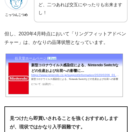
ど、二つあれば交互にやったりも出来ます
し！
こっつんこつめ
但し、2020年4月時点において「リングフィットアドベン
チャー」は、かなりの品薄状態となっています。
任天堂ホームページ
1 Post
新型コロナウイルス感染症による、Nintendo Switchな
どの生産および出荷への影響に…
https://www.nintendo.co.jp/support/information/2020/0206_01.html
新型コロナウイルス感染症による、Nintendo Switchなどの生産および出荷への影響
について（お詫び）。
見つけたら即買いされることを強くおすすめします
が、現状ではかなり入手困難です。