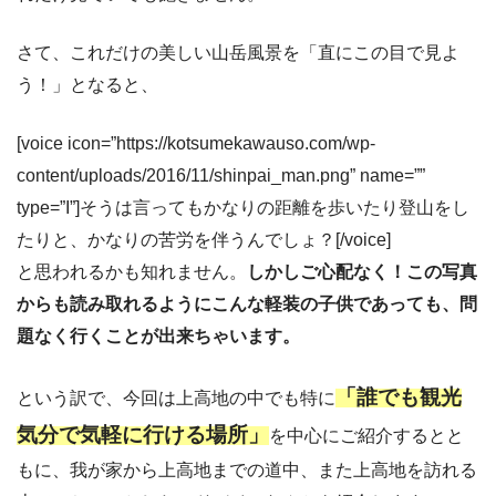
さて、これだけの美しい山岳風景を「直にこの目で見よ
う！」となると、
[voice icon=”https://kotsumekawauso.com/wp-
content/uploads/2016/11/shinpai_man.png” name=””
type=”I”]そうは言ってもかなりの距離を歩いたり登山をし
たりと、かなりの苦労を伴うんでしょ？[/voice]
と思われるかも知れません。
しかしご心配なく！この写真
からも読み取れるようにこんな軽装の子供であっても、問
題なく行くことが出来ちゃいます。
「誰でも観光
という訳で、今回は上高地の中でも特に
気分で気軽に行ける場所」
を中心にご紹介するとと
もに、我が家から上高地までの道中、また上高地を訪れる