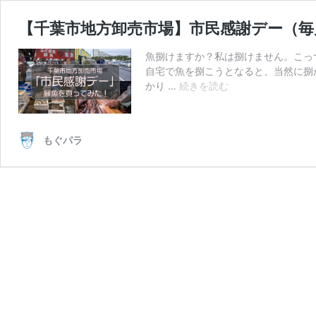
【千葉市地方卸売市場】市民感謝デー（毎
魚捌けますか？私は捌けません。こっ
自宅で魚を捌こうとなると、当然に捌
【千
かり …
続きを読む
葉
市
地
もぐパラ
方
卸
売
市
場】
市
民
感
謝
デ
ー
（毎